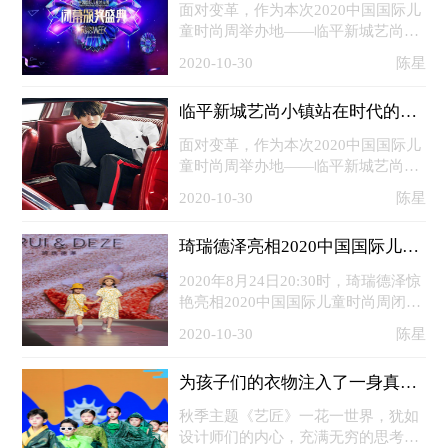
国时尚产业发展的新高地。5月20
面对变革，作为本次2020中国国际儿
日，余杭区更是与中国纺织工业联合
童时尚周举办地——临平新城艺尚小
会、中国服装协会、中国服装设计师
镇站在时代的新起点上，同样顺势而
2020-10-30
陈星
协会签订战略合作，锚定更高目标将
为、积极求变。这里有着完善的产业
小镇打造成为
制造、链条支撑，自2015年启动建设
临平新城艺尚小镇站在时代的新起点上
以来，已集聚企业1450家，成为了中
国时尚产业发展的新高地。5月20
面对变革，作为本次2020中国国际儿
日，余杭区更是与中国纺织工业联合
童时尚周举办地——临平新城艺尚小
会、中国服装协会、中国服装设计师
镇站在时代的新起点上，同样顺势而
2020-10-30
陈星
协会签订战略合作，锚定更高目标将
为、积极求变。这里有着完善的产业
小镇打造成为
制造、链条支撑，自2015年启动建设
琦瑞德泽亮相2020中国国际儿童时尚周
以来，已集聚企业1450家，成为了中
国时尚产业发展的新高地。5月20
2020年8月24日20:30时，琦瑞德泽惊
日，余杭区更是与中国纺织工业联合
艳亮相2020中国国际儿童时尚周闭幕
会、中国服装协会、中国服装设计师
颁奖盛典，为现场观众带来期待已久
2020-10-30
陈星
协会签订战略合作，锚定更高目标将
的自然与艺术完美融合的儿童时尚大
小镇打造成为
秀！琦瑞德泽一贯秉持“自然唤回生
为孩子们的衣物注入了一身真意趣
活本态，艺术拼凑精致生活”的设计
思想，将“自然、艺术、生活”的品牌
秋季主题《艺匠》一花一世界，犹如
核心价值注入产品创新，坚持打造清
设计师们的内心，充满无穷的思考与