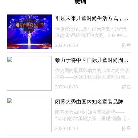
键词
时尚活动
商业
电子刊
企管
引领未来儿童时尚生活方式，2020中国国际儿童时尚周圆满落幕
专题
伴随着演绎儿童时尚天然艺术的“琦
新知
瑞德泽”品牌的压轴大秀，2020中国
国际儿童时尚周于8月24日在杭州艺
联系投稿
2020-10-30
陈星
尚小镇圆满落下帷幕。如歌的童年，
尽情绽放不同的梦想!在这个火热的缤
关于我们
致力于将中国国际儿童时尚周真正打造成中国儿童时尚文化的先锋阵地
纷夏日，我们一起快乐绽放时尚新活
力，共享2020中国国际儿童时尚周蓬
寻求报道
作为国内最具影响力的儿童时尚生活
勃向上的生命力!2020中国国际儿童
盛会——2020中国国际儿童时尚周亮
时尚周以“童与不同”为主题，以设计
点纷呈、精彩荟萃。在为期四天的系
投稿须知
2020-10-30
陈星
创新为拉动，以产业链接为纽带，大
列活动中，32场国内外童装品牌及高
力提升童
定设计师趋势发布，通过1500余名来
商务合作
闭幕大秀由国内知名童装品牌
自全国各地优秀童模的精彩演绎，为
大众展示了品质优越、创意新颖的童
版权申明
闭幕大秀由国内知名童装品牌——
装作品;同期重磅推出的协同共进 创
“琦瑞德泽”压轴演绎，呈现“德牌【夏
享未来—2020中国童装供应链大会暨
联系我们
寻真·秋艺匠】&瑞牌 【夏溯·秋觉】
2020-10-30
陈星
童装产业时尚创新展，吸引了来自全
趋势发布”，为现场观众带来期待已
国各产业