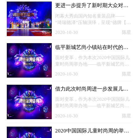
久的自然与艺术完美融合的儿童时尚
更进一步提升了新时期大众对于健康生活的消费新需求
形态。琦瑞德泽一贯秉持“自然唤回
生活本态，艺术拼凑精致生活”的设
闭幕大秀由国内知名童装品牌——
计思想，将“自然、艺术、生活”的品
“琦瑞德泽”压轴演绎，呈现“德牌【夏
牌核心价值注入产品创新，坚持打造
寻真·秋艺匠】&瑞牌 【夏溯·秋觉】
2020-10-30
陈星
清新、雅致的休闲时尚风格，以柔和
趋势发布”，为现场观众带来期待已
的
久的自然与艺术完美融合的儿童时尚
临平新城艺尚小镇站在时代的新起点上
形态。琦瑞德泽一贯秉持“自然唤回
生活本态，艺术拼凑精致生活”的设
面对变革，作为本次2020中国国际儿
计思想，将“自然、艺术、生活”的品
童时尚周举办地——临平新城艺尚小
牌核心价值注入产品创新，坚持打造
镇站在时代的新起点上，同样顺势而
2020-10-30
陈星
清新、雅致的休闲时尚风格，以柔和
为、积极求变。这里有着完善的产业
的
制造、链条支撑，自2015年启动建设
借力此次时尚周进一步发展儿童时尚产业
以来，已集聚企业1450家，成为了中
国时尚产业发展的新高地。5月20
面对变革，作为本次2020中国国际儿
日，余杭区更是与中国纺织工业联合
童时尚周举办地——临平新城艺尚小
会、中国服装协会、中国服装设计师
镇站在时代的新起点上，同样顺势而
2020-10-30
陈星
协会签订战略合作，锚定更高目标将
为、积极求变。这里有着完善的产业
小镇打造成为
制造、链条支撑，自2015年启动建设
2020中国国际儿童时尚周的举办有力的扩大中国童装品牌
以来，已集聚企业1450家，成为了中