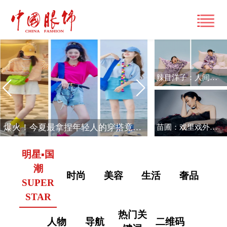
辣目洋子：人间清醒
首页
产经观察
爆火！今夏最拿捏年轻人的穿搭竟然是它……
苗圃：戏里戏外，明月入怀
要闻
潮流文化
明星▪国
财经
风尚
时尚动态
潮
时尚
美容
生活
奢品
品牌
大咖
SUPER
国际
经营管理
STAR
专栏
跨界
国内
市场
热门关
视频
人物
导航
二维码
展讯