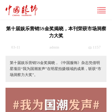
第十届娱乐营销5S金奖揭晓，本刊荣获市场洞察
力大奖
首页
03-11
admin
1157
产经观察
第十届娱乐营销5S金奖揭晓，《中国服饰》杂志凭借明
要闻
潮流文化
星项目“我为国潮发声”在明星拍摄领域的成果，斩获“市
场洞察力大奖”。
财经
风尚
时尚动态
品牌
大咖
国际
经营管理
专栏
跨界
国内
市场
视频
展讯