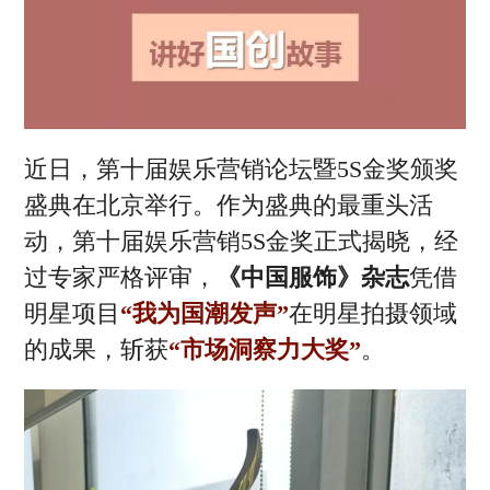
时尚活动
商业
电子刊
企管
专题
新知
联系投稿
近日，第十届娱乐营销论坛暨5S金奖颁奖
盛典在北京举行。作为盛典的最重头活
关于我们
动，第十届娱乐营销5S金奖正式揭晓，经
寻求报道
过专家严格评审，
《中国服饰》杂志
凭借
投稿须知
明星项目
“我为国潮发声”
在明星拍摄领域
的成果，斩获
“市场洞察力大奖”
。
商务合作
版权申明
联系我们