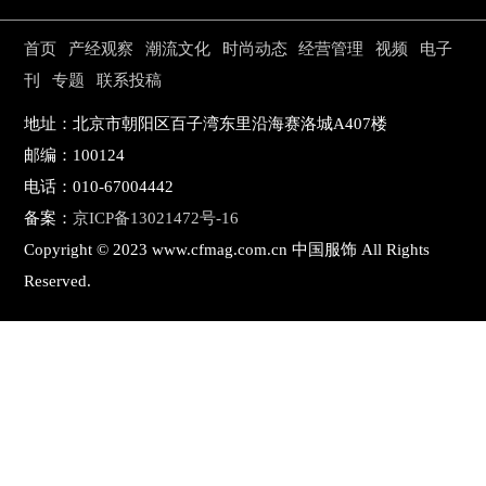
时尚活动
商业
电子刊
首页
产经观察
潮流文化
时尚动态
经营管理
视频
电子
企管
刊
专题
联系投稿
专题
新知
地址：北京市朝阳区百子湾东里沿海赛洛城A407楼
联系投稿
邮编：100124
电话：010-67004442
关于我们
备案：
京ICP备13021472号-16
寻求报道
Copyright © 2023 www.cfmag.com.cn 中国服饰 All Rights
Reserved.
投稿须知
商务合作
版权申明
联系我们