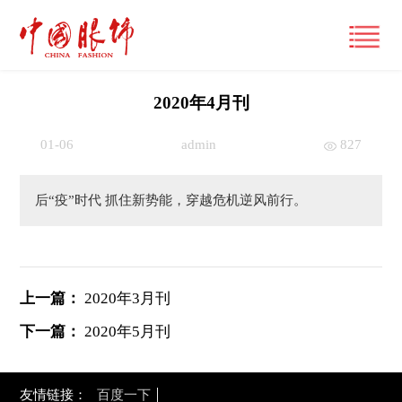
2020年4月刊
01-06
admin
827
首页
产经观察
后“疫”时代 抓住新势能，穿越危机逆风前行。
要闻
潮流文化
财经
风尚
时尚动态
上一篇：
2020年3月刊
品牌
大咖
国际
下一篇：
2020年5月刊
经营管理
专栏
跨界
国内
市场
视频
友情链接：
百度一下
展讯