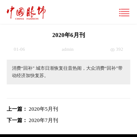
2020年6月刊
01-06
admin
392
首页
产经观察
消费“回补” 城市日渐恢复往昔热闹，大众消费“回补”带
动经济加快复苏。
要闻
潮流文化
财经
风尚
时尚动态
品牌
上一篇：
2020年5月刊
大咖
国际
经营管理
下一篇：
2020年7月刊
专栏
跨界
国内
市场
视频
展讯