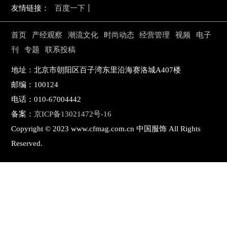
时尚活动
商业
友情链接：
百度一下
电子刊
企管
首页
产经观察
潮流文化
时尚动态
经营管理
视频
电子
专题
刊
专题
联系投稿
新知
联系投稿
地址：北京市朝阳区百子湾东里沿海赛洛城A407楼
邮编：100124
关于我们
电话：010-67004442
备案：
京ICP备13021472号-16
寻求报道
Copyright © 2023 www.cfmag.com.cn 中国服饰 All Rights
投稿须知
Reserved.
商务合作
版权申明
联系我们