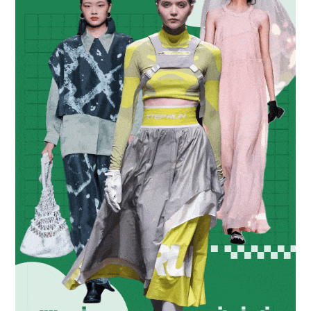
时尚活动
商业
电子刊
企管
专题
新知
联系投稿
关于我们
寻求报道
投稿须知
商务合作
版权申明
联系我们