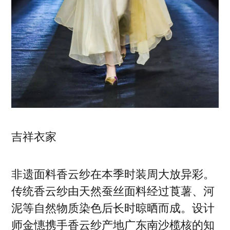
吉祥衣家
非遗面料香云纱在本季时装周大放异彩。
传统香云纱由天然蚕丝面料经过莨薯、河
泥等自然物质染色后长时晾晒而成。设计
师金憓携手香云纱产地广东南沙榄核的知