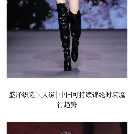
盛泽织造╳天缘│中国可持续锦纶时装流
行趋势