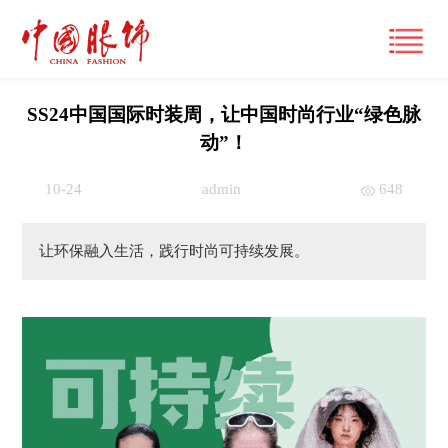
SS24中国国际时装周，让中国时尚行业“绿色脉
动”！
首页
10-24
admin
648
产经观察
让环保融入生活，践行时尚可持续发展。
要闻
潮流文化
财经
风尚
时尚动态
品牌
大咖
国际
经营管理
专栏
跨界
国内
市场
视频
展讯