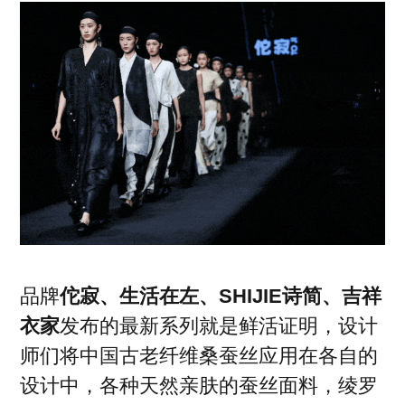
品牌
佗寂、生活在左、SHIJIE诗简、吉祥
衣家
发布的最新系列就是鲜活证明，设计
师们将中国古老纤维桑蚕丝应用在各自的
设计中，各种天然亲肤的蚕丝面料，绫罗