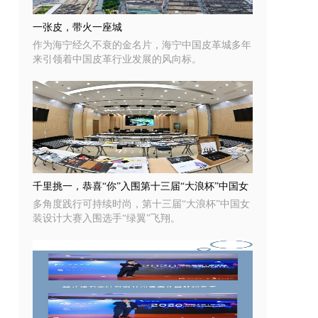
一张皮，带火一座城
作为海宁经久不衰的金名片，海宁中国皮革城多年
来引领着中国皮革行业发展的风向标。
千里挑一，恭喜“你”入围第十三届“大浪杯”中国女
多角度践行可持续时尚，第十三届“大浪杯”中国女
装设计大赛！
装设计大赛入围选手“绿翼”飞翔。