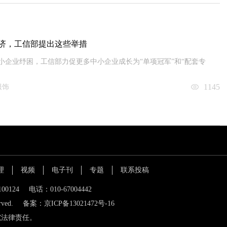
济，工信部提出这些举措
小企业纾困，工信部力促更多中小企业成长为“单项冠军”和“配套专
1145
国服饰
理
视频
电子刊
专题
联系投稿
00124
电话：010-67004442
ved.
备案：
京ICP备13021472号-16
究法律责任。