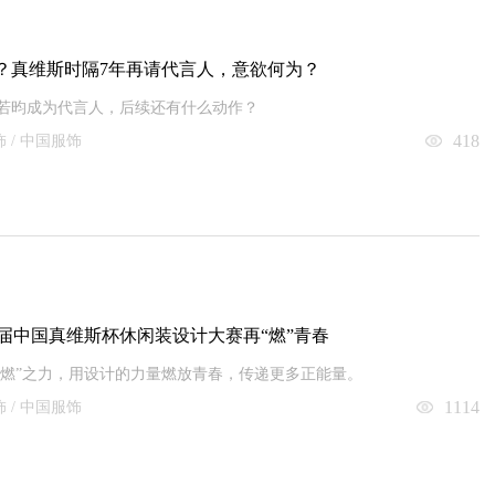
型？真维斯时隔7年再请代言人，意欲何为？
若昀成为代言人，后续还有什么动作？
418
服饰 / 中国服饰
1届中国真维斯杯休闲装设计大赛再“燃”青春
借“燃”之力，用设计的力量燃放青春，传递更多正能量。
1114
服饰 / 中国服饰