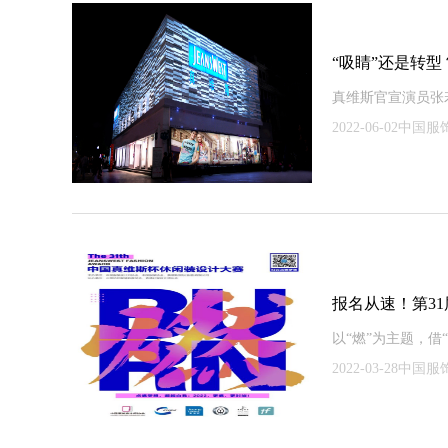
“吸睛”还是转
真维斯官宣演员张
2022-06-02中国
报名从速！第3
以“燃”为主题，
2022-03-28中国