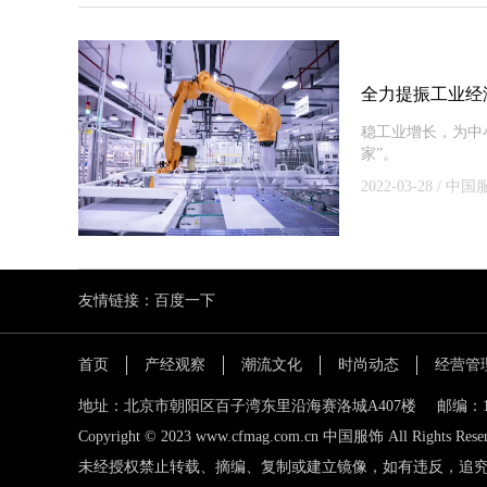
全力提振工业经
稳工业增长，为中
家”。
2022-03-28 / 中
友情链接：
百度一下
首页
产经观察
潮流文化
时尚动态
经营管
地址：北京市朝阳区百子湾东里沿海赛洛城A407楼
邮编：1
Copyright © 2023 www.cfmag.com.cn 中国服饰 All Rights Reser
未经授权禁止转载、摘编、复制或建立镜像，如有违反，追