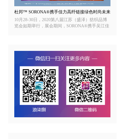
杜邦™ SORONA®携手佳力高纤链接绿色时尚未来
10月28-30日，2020第八届江苏（盛泽）纺织品博
览会如期举行，展会期间，SORONA®携手吴江佳
力高纤有限公司举办了「SORONA®创新之旅」研
讨会，现场气氛热烈，聚集了多位资深行业人士，
深入探讨行业最新科技与时尚更多可能，一“布”到
位，链接前沿绿色新未来！