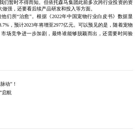
我们暂时不得而知。但依托森马集团此前多次跨行业投资的资
大做强，还要看后续产品研发和投入等方面。
们所“治愈”。根据《2022年中国宠物行业白皮书》数据显
8.7%，预计2023年将增至2977亿元。可以预见的是，随着宠物
，市场竞争进一步加剧，最终谁能够脱颖而出，还需要时间验
脉动”！
”启航