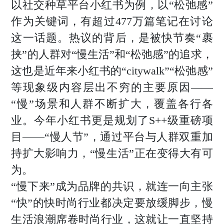
以社交种草平台小红书为例，以“松弛感”
时尚活动
商业
电子刊
作为关键词，有超过477万篇笔记在讨论
企管
这一话题。热议的背后，是被快节奏“裹
专题
新知
挟”的人群对“慢生活”和“松弛感”的追求，
这也是近年来小红书的“citywalk”“松弛感”
联系投稿
等现象级内容层出不穷的主要原因——
关于我们
“慢”场景和人群不断扩大，覆盖各行各
寻求报道
业。今年小红书更是规划了S++级重磅项
目——“慢人节”，通过平台与人群双重加
投稿须知
持扩大影响力，“慢生活”正在变得大有可
商务合作
为。
版权申明
“慢下来”成为品牌的共识，就连一向主张
“快”的快时尚行业都决定要放缓脚步，慢
联系我们
生活浪潮席卷时尚行业，这就让一直坚持