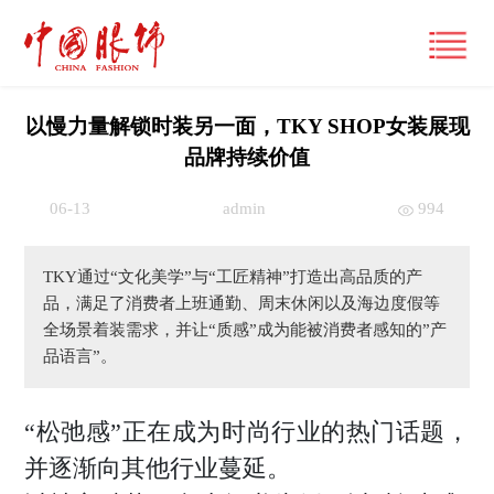
以慢力量解锁时装另一面，TKY SHOP女装展现
品牌持续价值
首页
06-13
admin
994
产经观察
TKY通过“文化美学”与“工匠精神”打造出高品质的产
要闻
潮流文化
品，满足了消费者上班通勤、周末休闲以及海边度假等
全场景着装需求，并让“质感”成为能被消费者感知的”产
财经
风尚
时尚动态
品语言”。
品牌
大咖
国际
经营管理
“松弛感”正在成为时尚行业的热门话题，
专栏
跨界
国内
市场
并逐渐向其他行业蔓延。
视频
展讯