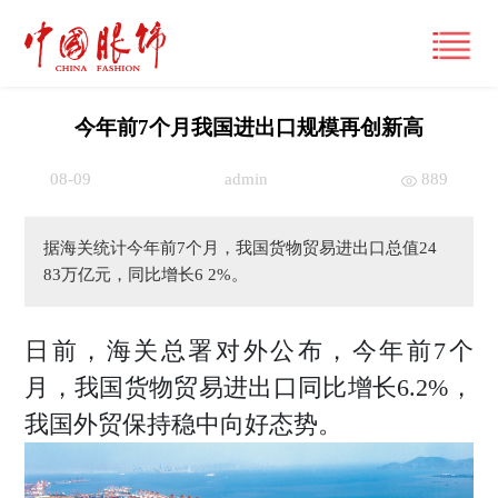
今年前7个月我国进出口规模再创新高
08-09
admin
889
首页
产经观察
据海关统计今年前7个月，我国货物贸易进出口总值24
83万亿元，同比增长6 2%。
要闻
潮流文化
财经
日前，海关总署对外公布，今年前7个
风尚
时尚动态
月，我国货物贸易进出口同比增长6.2%，
品牌
大咖
国际
经营管理
我国外贸保持稳中向好态势。
专栏
跨界
国内
市场
视频
展讯