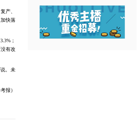
工复产、
施加快落
.3%；
面没有改
峰说。未
参考报）