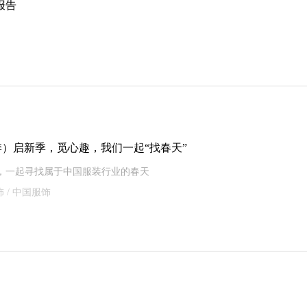
报告
（春季）启新季，觅心趣，我们一起“找春天”
13日，一起寻找属于中国服装行业的春天
服饰 / 中国服饰