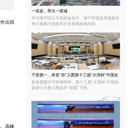
一张皮，带火一座城
作为海宁经久不衰的金名片，海宁中国皮革城多年
点作出回
来引领着中国皮革行业发展的风向标。
千里挑一，恭喜“你”入围第十三届“大浪杯”中国女
多角度践行可持续时尚，第十三届“大浪杯”中国女
装设计大赛！
装设计大赛入围选手“绿翼”飞翔。
%。高峰