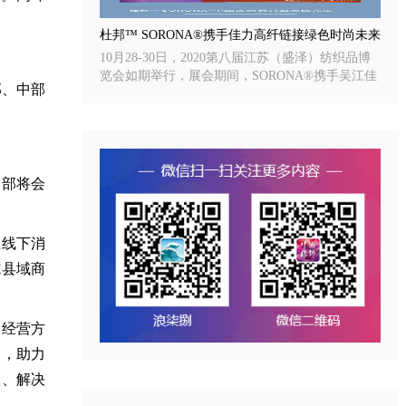
杜邦™ SORONA®携手佳力高纤链接绿色时尚未来
10月28-30日，2020第八届江苏（盛泽）纺织品博
览会如期举行，展会期间，SORONA®携手吴江佳
部、中部
力高纤有限公司举办了「SORONA®创新之旅」研
讨会，现场气氛热烈，聚集了多位资深行业人士，
深入探讨行业最新科技与时尚更多可能，一“布”到
位，链接前沿绿色新未来！
务部将会
上线下消
施县域商
定经营方
通，助力
点、解决