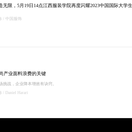
造无限，5月19日14点江西服装学院再度闪耀2023中国国际大学
服饰 / 中国服饰
尚产业面料浪费的关键
场挑战，企业降本增效有诀窍。
 Daniel Harari