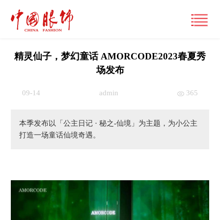
精灵仙子，梦幻童话 AMORCODE2023春夏秀
场发布
首页
09-14
admin
365
产经观察
本季发布以「公主日记 · 秘之-仙境」为主题，为小公主
要闻
潮流文化
打造一场童话仙境奇遇。
财经
风尚
时尚动态
品牌
大咖
国际
经营管理
专栏
跨界
国内
市场
视频
展讯