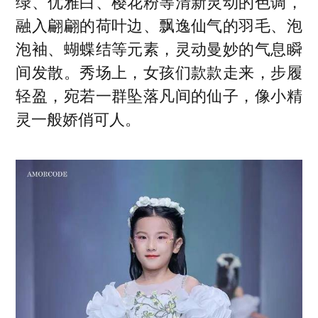
绿、优雅白、樱花粉等清新灵动的色调，
融入翩翩的荷叶边、飘逸仙气的羽毛、泡
泡袖、蝴蝶结等元素，灵动曼妙的气息瞬
间发散。秀场上，女孩们款款走来，步履
轻盈，宛若一群坠落凡间的仙子，像小精
灵一般娇俏可人。