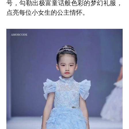
号，勾勒出极富童话般色彩的梦幻礼服，
点亮每位小女生的公主情怀。