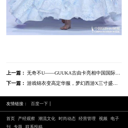
上一篇：
无奇不U——GUUKA古由卡亮相中国国际时装周
下一篇：
游戏锦衣变高定华服，梦幻西游X三寸盛京·张彦营造浓厚国风
友情链接：
百度一下
首页
产经观察
潮流文化
时尚动态
经营管理
视频
电子
刊
专题
联系投稿