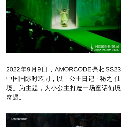
时尚活动
商业
电子刊
企管
专题
新知
联系投稿
关于我们
寻求报道
2022年9月9日，AMORCODE亮相SS23
投稿须知
中国国际时装周，以「公主日记 · 秘之-仙
境」为主题，为小公主打造一场童话仙境
商务合作
奇遇。
版权申明
联系我们