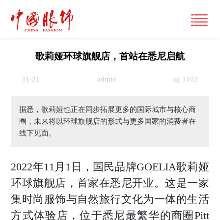
歌莉娅环球旗舰店，首站在悉尼启航
11-21
admin
1102
首页
产经观察
据悉，歌莉娅也正在同步拓展更多的国际城市与核心商
圈，未来将以环球旗舰店的形式与更多国家的消费者在
要闻
潮流文化
线下见面。
财经
风尚
时尚动态
2022年11月1日，国民品牌GOELIA歌莉娅
品牌
大咖
国际
环球旗舰店，首家在悉尼开业。这是一家
经营管理
专栏
集时尚服饰与自然旅行文化为一体的生活
跨界
国内
市场
视频
方式体验店，位于悉尼最繁华的商圈Pitt
展讯