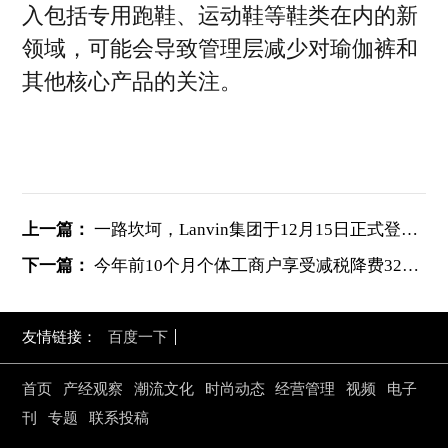
入包括专用跑鞋、运动鞋等鞋类在内的新
领域，可能会导致管理层减少对瑜伽裤和
其他核心产品的关注。
上一篇：
一路坎坷，Lanvin集团于12月15日正式登陆纽交所
下一篇：
今年前10个月个体工商户享受减税降费3285亿元
友情链接：
百度一下
首页
产经观察
潮流文化
时尚动态
经营管理
视频
电子
刊
专题
联系投稿