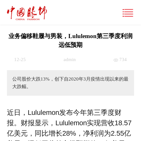
业务偏移鞋履与男装，Lululemon第三季度利润
远低预期
首页
12-25
admin
734
产经观察
公司股价大跌13%，创下自2020年3月疫情出现以来的最
要闻
潮流文化
大跌幅。
财经
风尚
时尚动态
品牌
近日，Lululemon发布今年第三季度财
大咖
国际
经营管理
报。财报显示，Lululemon实现营收18.57
专栏
跨界
国内
市场
亿美元，同比增长28%，净利润为2.55亿
视频
展讯