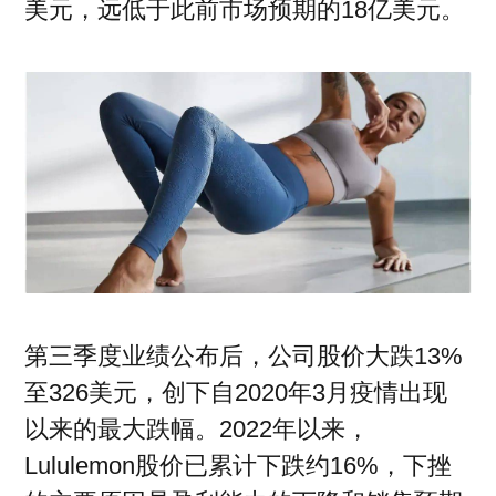
美元，远低于此前市场预期的18亿美元。
时尚活动
商业
电子刊
企管
专题
新知
联系投稿
关于我们
寻求报道
投稿须知
商务合作
第三季度业绩公布后，公司股价大跌13%
至326美元，创下自2020年3月疫情出现
版权申明
以来的最大跌幅。2022年以来，
联系我们
Lululemon股价已累计下跌约16%，下挫