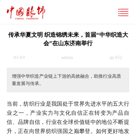
传承华夏文明 织造锦绣未来，首届“中华织造大
会”在山东济南举行
首页
01-03
admin
652
产经观察
增强中华织造产业链上下游的高效融合，助推行业高质
要闻
潮流文化
量发展与传承。
财经
风尚
时尚动态
当前，纺织行业是我国处于世界先进水平的五大行
品牌
大咖
国际
业之一，产业实力与文化自信正在转变为产品自
经营管理
专栏
信、品牌自信，行业在全球价值链中的地位不断提
跨界
国内
市场
视频
升，正在向世界纺织强国之巅攀登。如何更好地发
展讯