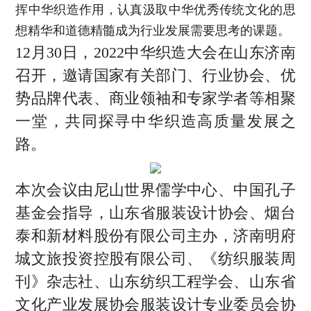
时尚活动
挥中华织造作用，认真汲取中华优秀传统文化的思
商业
电子刊
想精华和道德精髓成为行业发展需要思考的课题。
企管
12月30日，2022中华织造大会在山东济南
专题
新知
召开，邀请国家有关部门、行业协会、优
势品牌代表、商业领袖和专家学者等相聚
联系投稿
一堂，共同探寻中华织造高质量发展之
关于我们
路。
寻求报道
本次会议由尼山世界儒学中心、中国孔子
投稿须知
基金会指导，山东省服装设计协会、烟台
商务合作
泰和新材料股份有限公司主办，济南明府
版权申明
城文旅投资控股有限公司、《纺织服装周
刊》杂志社、山东纺织工程学会、山东省
联系我们
文化产业发展协会服装设计专业委员会协