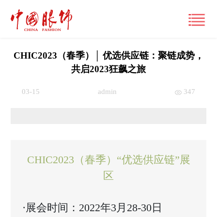
CHIC2023（春季）│ 优选供应链：聚链成势，
共启2023狂飙之旅
首页
03-15
admin
347
产经观察
要闻
潮流文化
财经
风尚
时尚动态
CHIC2023（春季）“优选供应链”展
品牌
区
大咖
国际
经营管理
专栏
跨界
国内
市场
视频
·展会时间：2022年3月28-30日
展讯