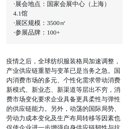
时尚活动
·展会地点：国家会展中心（上海）
商业
电子刊
4.1馆
企管
·展区规模：3500㎡
专题
新知
·参展品牌：100+
联系投稿
关于我们
疫情之后，全球纺织服装格局加速调整，
寻求报道
产业供应链重塑与变革已是当务之急。国
投稿须知
内消费市场的多元、个性化需求带动消费
新模式、新业态、新渠道等层出不穷，消
商务合作
费市场变化要求企业具备更具柔性与弹性
版权申明
的供应链能力。另外，动荡的国际局势、
联系我们
劳动力成本变化及生产布局转移等因素也
促使企业进一步增强自身供应链韧性与抗