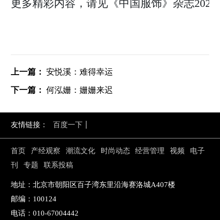
更多精彩内容，请见《中国服饰》杂志2020
上一篇：
安悦溪：难得幸运
下一篇：
何泓姗：姗姗来迟
友情链接：
百度一下
首页
产经观察
潮流文化
时尚动态
经营管理
视频
电子
刊
专题
联系投稿
地址：北京市朝阳区百子湾东里沿海赛洛城A407楼
邮编：100124
电话：010-67004442