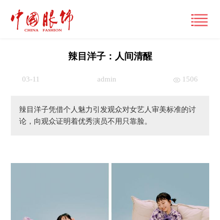
辣目洋子：人间清醒
03-11
admin
1506
首页
产经观察
辣目洋子凭借个人魅力引发观众对女艺人审美标准的讨
论，向观众证明着优秀演员不用只靠脸。
要闻
潮流文化
财经
风尚
时尚动态
品牌
大咖
国际
经营管理
专栏
跨界
国内
市场
视频
展讯