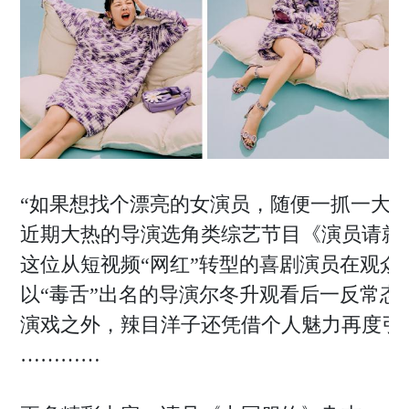
时尚活动
商业
电子刊
企管
专题
新知
联系投稿
关于我们
“如果想找个漂亮的女演员，随便一抓一大
寻求报道
近期大热的导演选角类综艺节目《演员请就
投稿须知
这位从短视频“网红”转型的喜剧演员在观
商务合作
以“毒舌”出名的导演尔冬升观看后一反常态
演戏之外，辣目洋子还凭借个人魅力再度引
版权申明
…………
联系我们